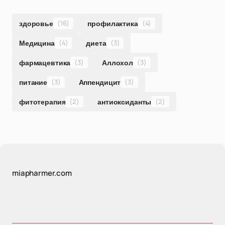
здоровье
(16)
профилактика
(4)
Медицина
(4)
диета
(3)
фармацевтика
(3)
Аллохол
(3)
питание
(3)
Аппендицит
(3)
фитотерапия
(2)
антиоксиданты
(2)
miapharmer.com