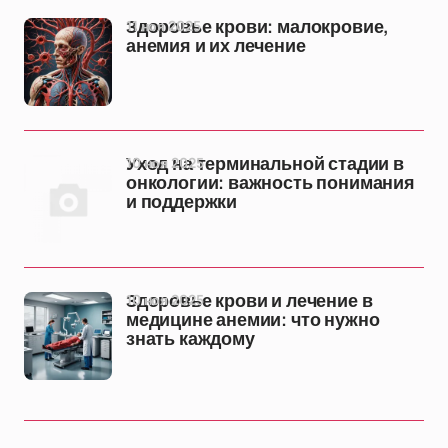
11 ноя 2025
Здоровье крови: малокровие,
анемия и их лечение
10 ноя 2025
Уход на терминальной стадии в
онкологии: важность понимания
и поддержки
10 ноя 2025
Здоровье крови и лечение в
медицине анемии: что нужно
знать каждому