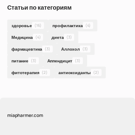
Статьи по категориям
здоровье
(16)
профилактика
(4)
Медицина
(4)
диета
(3)
фармацевтика
(3)
Аллохол
(3)
питание
(3)
Аппендицит
(3)
фитотерапия
(2)
антиоксиданты
(2)
miapharmer.com