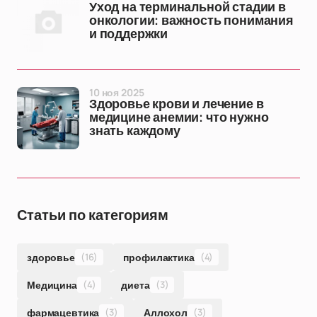
Уход на терминальной стадии в
онкологии: важность понимания
и поддержки
10 ноя 2025
Здоровье крови и лечение в
медицине анемии: что нужно
знать каждому
Статьи по категориям
здоровье
(16)
профилактика
(4)
Медицина
(4)
диета
(3)
фармацевтика
(3)
Аллохол
(3)