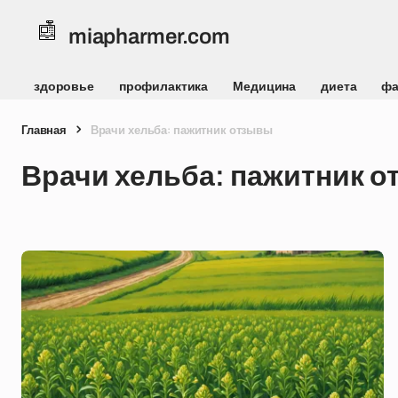
miapharmer.com
здоровье
профилактика
Медицина
диета
фа
Главная
Врачи хельба: пажитник отзывы
Врачи хельба: пажитник 