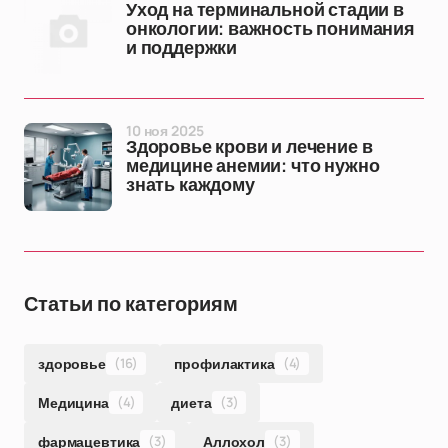
Уход на терминальной стадии в
онкологии: важность понимания
и поддержки
10 ноя 2025
Здоровье крови и лечение в
медицине анемии: что нужно
знать каждому
Статьи по категориям
здоровье
(16)
профилактика
(4)
Медицина
(4)
диета
(3)
фармацевтика
(3)
Аллохол
(3)