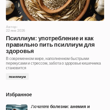
Автор:
22 янв 2026
Псиллиум: употребление и как
правильно пить псиллиум для
здоровья
В современном мире, наполненном быстрыми
перекусами и стрессом, забота о здоровье кишечника
становится
псиллиум
Избранное
11 ноя 2025
Лечение болезни: анемия и