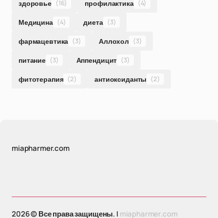
здоровье
(16)
профилактика
(4)
Медицина
(4)
диета
(3)
фармацевтика
(3)
Аллохол
(3)
питание
(3)
Аппендицит
(3)
фитотерапия
(2)
антиоксиданты
(2)
miapharmer.com
2026 © Все права защищены. |
miapharmer.com