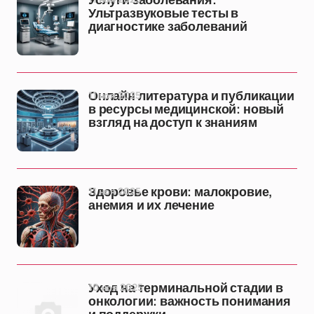
Услуги заболевания:
Ультразвуковые тесты в
диагностике заболеваний
11 ноя 2025
Онлайн литература и публикации
в ресурсы медицинской: новый
взгляд на доступ к знаниям
11 ноя 2025
Здоровье крови: малокровие,
анемия и их лечение
10 ноя 2025
Уход на терминальной стадии в
онкологии: важность понимания