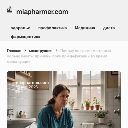
miapharmer.com
здоровье
профилактика
Медицина
диета
фармацевтика
Главная
менструация
Почему во время месячных
больно какать: причины боли при дефекации во время
менструации
miapharmer.com
15 янв 2026