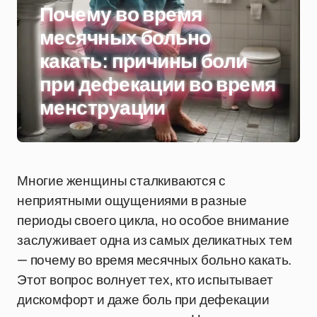
Почему во время
месячных больно
какать: причины боли
при дефекации во время
менструации
Многие женщины сталкиваются с
неприятными ощущениями в разные
периоды своего цикла, но особое внимание
заслуживает одна из самых деликатных тем
— почему во время месячных больно какать.
Этот вопрос волнует тех, кто испытывает
дискомфорт и даже боль при дефекации