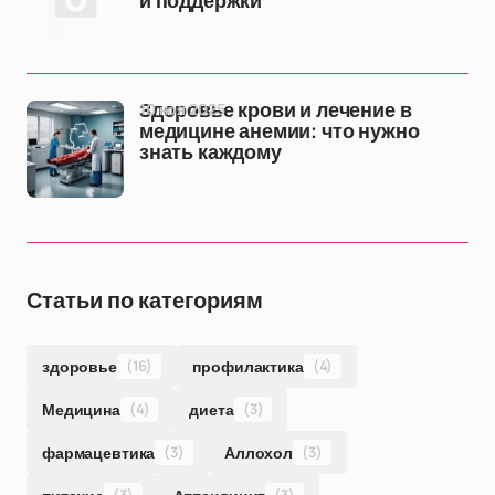
и поддержки
10 ноя 2025
Здоровье крови и лечение в
медицине анемии: что нужно
знать каждому
Статьи по категориям
здоровье
(16)
профилактика
(4)
Медицина
(4)
диета
(3)
фармацевтика
(3)
Аллохол
(3)