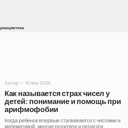
рмацевтика
Автор:
16 янв 2026
Как называется страх чисел у
детей: понимание и помощь при
арифмофобии
Когда ребенок впервые сталкивается с числами и
математикой, многие родители и педагоги