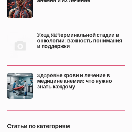
анемия и их лечение
10 ноя 2025
Уход на терминальной стадии в
онкологии: важность понимания
и поддержки
10 ноя 2025
Здоровье крови и лечение в
медицине анемии: что нужно
знать каждому
Статьи по категориям