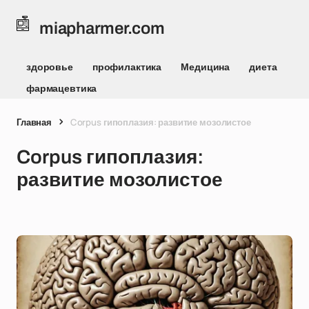
miapharmer.com
здоровье
профилактика
Медицина
диета
фармацевтика
Главная
Corpus гипоплазия: развитие мозолистое
Corpus гипоплазия:
развитие мозолистое