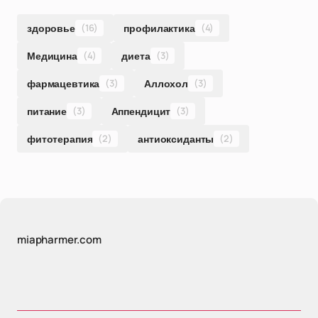
здоровье
(16)
профилактика
(4)
Медицина
(4)
диета
(3)
фармацевтика
(3)
Аллохол
(3)
питание
(3)
Аппендицит
(3)
фитотерапия
(2)
антиоксиданты
(2)
miapharmer.com