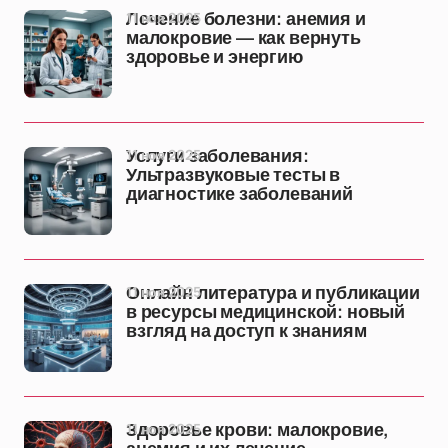
11 ноя 2025
Лечение болезни: анемия и
малокровие — как вернуть
здоровье и энергию
11 ноя 2025
Услуги заболевания:
Ультразвуковые тесты в
диагностике заболеваний
11 ноя 2025
Онлайн литература и публикации
в ресурсы медицинской: новый
взгляд на доступ к знаниям
11 ноя 2025
Здоровье крови: малокровие,