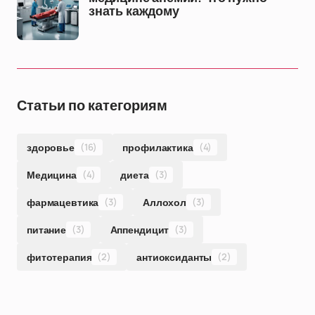
знать каждому
Статьи по категориям
здоровье
(16)
профилактика
(4)
Медицина
(4)
диета
(3)
фармацевтика
(3)
Аллохол
(3)
питание
(3)
Аппендицит
(3)
фитотерапия
(2)
антиоксиданты
(2)