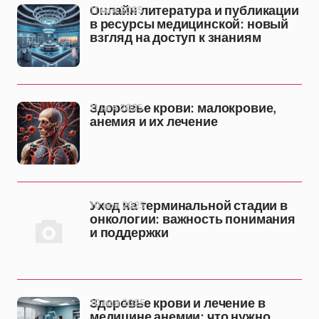
11 ноя 2025
Онлайн литература и публикации
в ресурсы медицинской: новый
взгляд на доступ к знаниям
11 ноя 2025
Здоровье крови: малокровие,
анемия и их лечение
10 ноя 2025
Уход на терминальной стадии в
онкологии: важность понимания
и поддержки
10 ноя 2025
Здоровье крови и лечение в
медицине анемии: что нужно