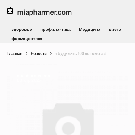
miapharmer.com
здоровье
профилактика
Медицина
диета
фармацевтика
Главная
Новости
я буду жить 100 лет омега 3
miapharmer.com
08 апр 2025