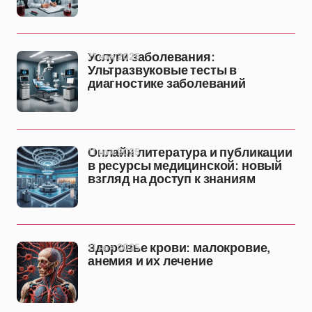
11 ноя 2025
Услуги заболевания:
Ультразвуковые тесты в
диагностике заболеваний
11 ноя 2025
Онлайн литература и публикации
в ресурсы медицинской: новый
взгляд на доступ к знаниям
11 ноя 2025
Здоровье крови: малокровие,
анемия и их лечение