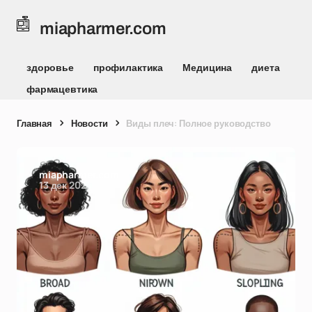
miapharmer.com
здоровье
профилактика
Медицина
диета
фармацевтика
Главная
Новости
Виды плеч: Полное руководство
miapharmer.com
13 дек 2024