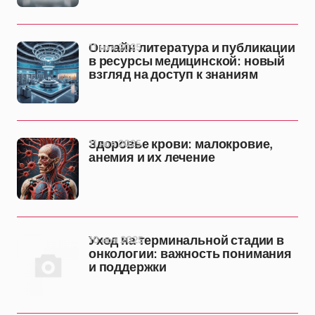
11 ноя 2025
Онлайн литература и публикации
в ресурсы медицинской: новый
взгляд на доступ к знаниям
11 ноя 2025
Здоровье крови: малокровие,
анемия и их лечение
10 ноя 2025
Уход на терминальной стадии в
онкологии: важность понимания
и поддержки