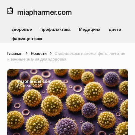
miapharmer.com
здоровье
профилактика
Медицина
диета
фармацевтика
Главная
Новости
Стафилококк на коже: фото, лечение
и важные знания для здоровья
miapharmer.com
05 июн 2025