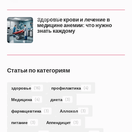
10 ноя 2025
Здоровье крови и лечение в
медицине анемии: что нужно
знать каждому
Статьи по категориям
здоровье
(16)
профилактика
(4)
Медицина
(4)
диета
(3)
фармацевтика
(3)
Аллохол
(3)
питание
(3)
Аппендицит
(3)