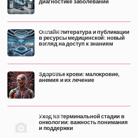
диагностике заболеваний
11 ноя 2025
Онлайн литература и публикации
в ресурсы медицинской: новый
взгляд на доступ к знаниям
11 ноя 2025
Здоровье крови: малокровие,
анемия и их лечение
10 ноя 2025
Уход на терминальной стадии в
онкологии: важность понимания
и поддержки