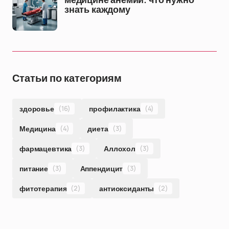
медицине анемии: что нужно
знать каждому
Статьи по категориям
здоровье
(16)
профилактика
(4)
Медицина
(4)
диета
(3)
фармацевтика
(3)
Аллохол
(3)
питание
(3)
Аппендицит
(3)
фитотерапия
(2)
антиоксиданты
(2)