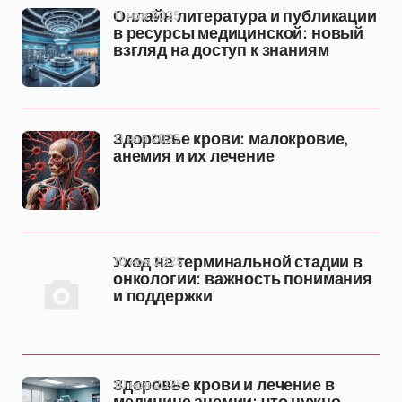
11 ноя 2025
Онлайн литература и публикации
в ресурсы медицинской: новый
взгляд на доступ к знаниям
11 ноя 2025
Здоровье крови: малокровие,
анемия и их лечение
10 ноя 2025
Уход на терминальной стадии в
онкологии: важность понимания
и поддержки
10 ноя 2025
Здоровье крови и лечение в