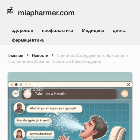
miapharmer.com
здоровье
профилактика
Медицина
диета
фармацевтика
Главная
Новости
Причины Затрудненного Дыхания и
Постоянного Зевания: Советы и Рекомендации
miapharmer.com
27 фев 2025