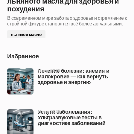
льняного масла для здоровья и
похудения
В современном мире забота о здоровье и стремление к
стройной фигуре становятся всё более актуальными.
льняное масло
Избранное
11 ноя 2025
Лечение болезни: анемия и
малокровие — как вернуть
здоровье и энергию
11 ноя 2025
Услуги заболевания:
Ультразвуковые тесты в
диагностике заболеваний