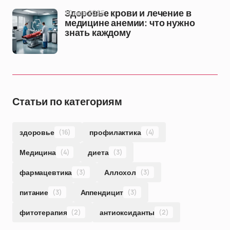
10 ноя 2025
Здоровье крови и лечение в
медицине анемии: что нужно
знать каждому
Статьи по категориям
здоровье
(16)
профилактика
(4)
Медицина
(4)
диета
(3)
фармацевтика
(3)
Аллохол
(3)
питание
(3)
Аппендицит
(3)
фитотерапия
(2)
антиоксиданты
(2)