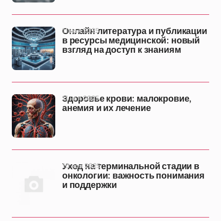
11 ноя 2025
Онлайн литература и публикации
в ресурсы медицинской: новый
взгляд на доступ к знаниям
11 ноя 2025
Здоровье крови: малокровие,
анемия и их лечение
10 ноя 2025
Уход на терминальной стадии в
онкологии: важность понимания
и поддержки