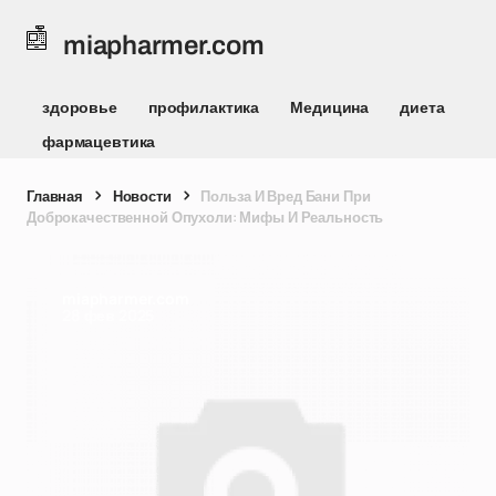
miapharmer.com
здоровье
профилактика
Медицина
диета
фармацевтика
Главная
Новости
Польза И Вред Бани При
Доброкачественной Опухоли: Мифы И Реальность
miapharmer.com
28 фев 2025