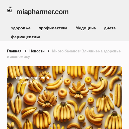
miapharmer.com
здоровье
профилактика
Медицина
диета
фармацевтика
Главная
Новости
Много бананов: Влияние на здоровье
и экономику
miapharmer.com
18 дек 2024