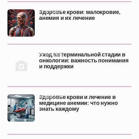
11 ноя 2025
Здоровье крови: малокровие,
анемия и их лечение
10 ноя 2025
Уход на терминальной стадии в
онкологии: важность понимания
и поддержки
10 ноя 2025
Здоровье крови и лечение в
медицине анемии: что нужно
знать каждому