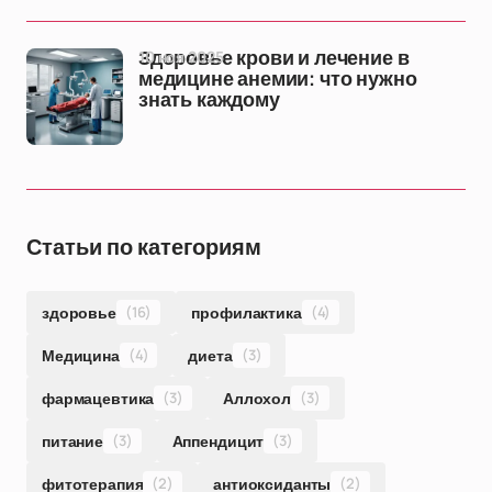
10 ноя 2025
Здоровье крови и лечение в
медицине анемии: что нужно
знать каждому
Статьи по категориям
здоровье
(16)
профилактика
(4)
Медицина
(4)
диета
(3)
фармацевтика
(3)
Аллохол
(3)
питание
(3)
Аппендицит
(3)
фитотерапия
(2)
антиоксиданты
(2)