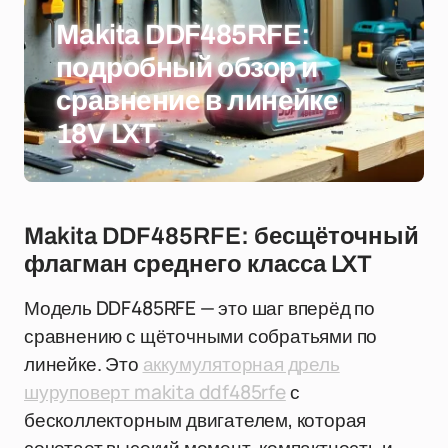
Makita DDF485RFE:
подробный обзор и
сравнение в линейке
18V LXT
Makita DDF485RFE: бесщёточный
флагман среднего класса LXT
Модель DDF485RFE — это шаг вперёд по
сравнению с щёточными собратьями по
линейке. Это
аккумуляторная дрель
шуруповерт makita ddf485rfe
с
бесколлекторным двигателем, которая