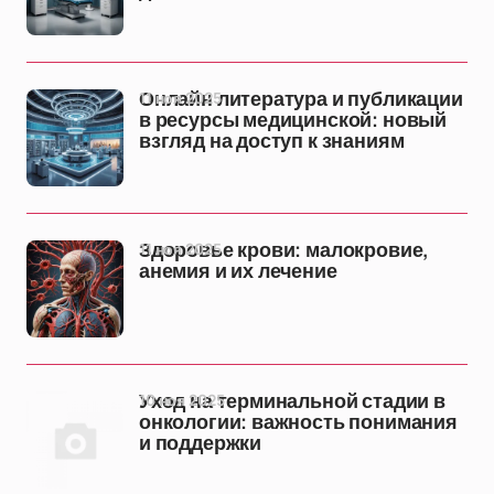
11 ноя 2025
Онлайн литература и публикации
в ресурсы медицинской: новый
взгляд на доступ к знаниям
11 ноя 2025
Здоровье крови: малокровие,
анемия и их лечение
10 ноя 2025
Уход на терминальной стадии в
онкологии: важность понимания
и поддержки