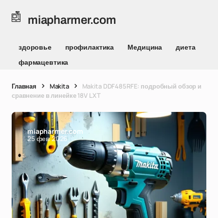
miapharmer.com
здоровье
профилактика
Медицина
диета
фармацевтика
Главная
Makita
Makita DDF485RFE: подробный обзор и
сравнение в линейке 18V LXT
miapharmer.com
25 фев 2026