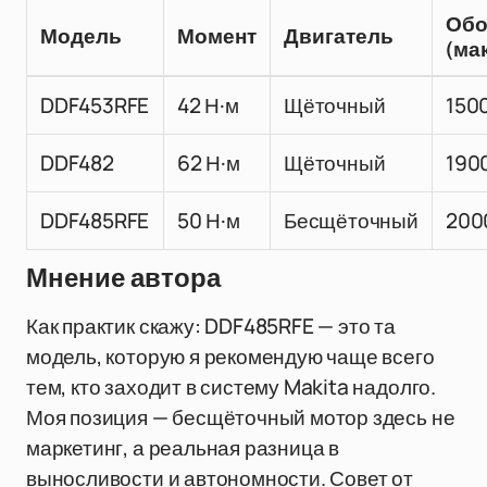
Обо
Модель
Момент
Двигатель
(мак
DDF453RFE
42 Н·м
Щёточный
150
DDF482
62 Н·м
Щёточный
190
DDF485RFE
50 Н·м
Бесщёточный
200
Мнение автора
Как практик скажу: DDF485RFE — это та
модель, которую я рекомендую чаще всего
тем, кто заходит в систему Makita надолго.
Моя позиция — бесщёточный мотор здесь не
маркетинг, а реальная разница в
выносливости и автономности. Совет от