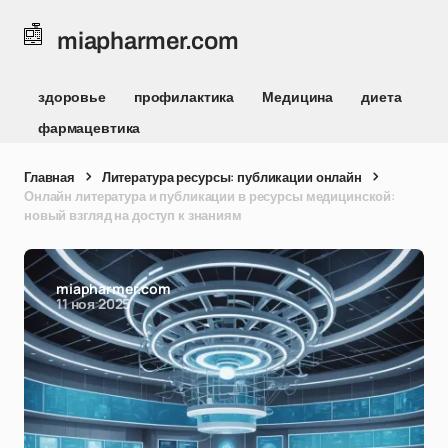
miapharmer.com
здоровье
профилактика
Медицина
диета
фармацевтика
Главная
Литература ресурсы: публикации онлайн
Онлайн литература и публикации в ресурсы медицинской:
новый взгляд на доступ к знаниям
miapharmer.com
11 ноя 2025