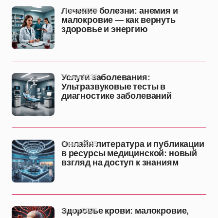
11 ноя 2025
Лечение болезни: анемия и
малокровие — как вернуть
здоровье и энергию
11 ноя 2025
Услуги заболевания:
Ультразвуковые тесты в
диагностике заболеваний
11 ноя 2025
Онлайн литература и публикации
в ресурсы медицинской: новый
взгляд на доступ к знаниям
11 ноя 2025
Здоровье крови: малокровие,