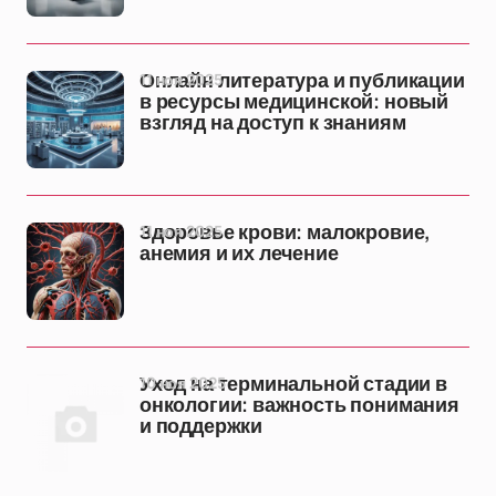
11 ноя 2025
Онлайн литература и публикации
в ресурсы медицинской: новый
взгляд на доступ к знаниям
11 ноя 2025
Здоровье крови: малокровие,
анемия и их лечение
10 ноя 2025
Уход на терминальной стадии в
онкологии: важность понимания
и поддержки