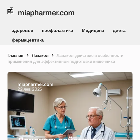
miapharmer.com
здоровье
профилактика
Медицина
диета
фармацевтика
Главная
Лавакол
Лавакол: действие и особенности
применения для эффективной подготовки кишечника
miapharmer.com
22 янв 2026