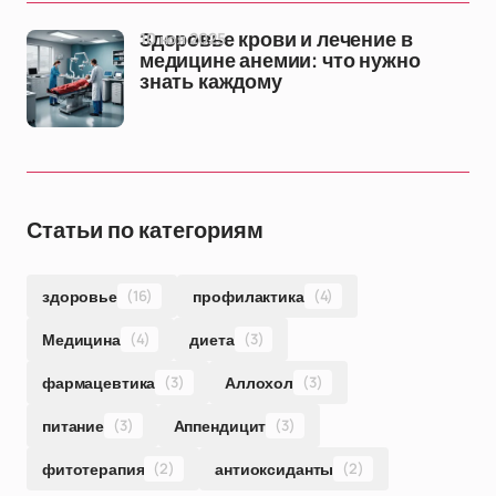
10 ноя 2025
Здоровье крови и лечение в
медицине анемии: что нужно
знать каждому
Статьи по категориям
здоровье
(16)
профилактика
(4)
Медицина
(4)
диета
(3)
фармацевтика
(3)
Аллохол
(3)
питание
(3)
Аппендицит
(3)
фитотерапия
(2)
антиоксиданты
(2)