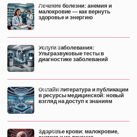
11 ноя 2025
Лечение болезни: анемия и
малокровие — как вернуть
здоровье и энергию
11 ноя 2025
Услуги заболевания:
Ультразвуковые тесты в
диагностике заболеваний
11 ноя 2025
Онлайн литература и публикации
в ресурсы медицинской: новый
взгляд на доступ к знаниям
11 ноя 2025
Здоровье крови: малокровие,