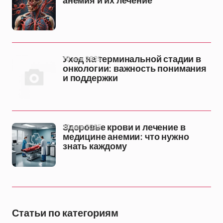
анемия и их лечение
10 ноя 2025
Уход на терминальной стадии в
онкологии: важность понимания
и поддержки
10 ноя 2025
Здоровье крови и лечение в
медицине анемии: что нужно
знать каждому
Статьи по категориям