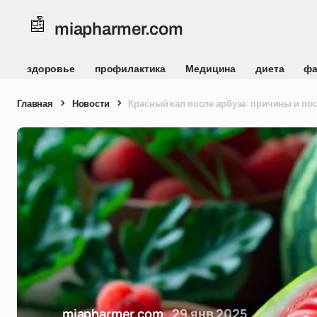
miapharmer.com
здоровье
профилактика
Медицина
диета
фа
Главная
Новости
Красный кал после арбуза: причины и по
miapharmer.com
29 янв 2025