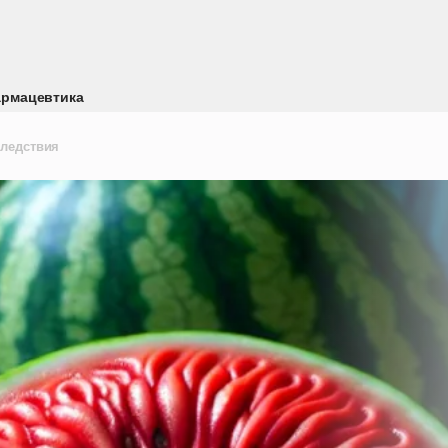
рмацевтика
следствия