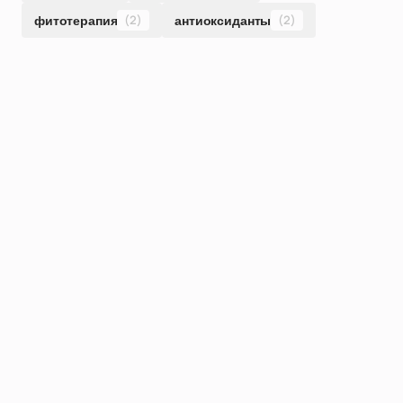
фитотерапия
(2)
антиоксиданты
(2)