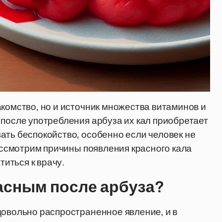
акомство, но и источник множества витаминов и
 после употребления арбуза их кал приобретает
ать беспокойство, особенно если человек не
рассмотрим причины появления красного кала
титься к врачу.
асным после арбуза?
довольно распространенное явление, и в