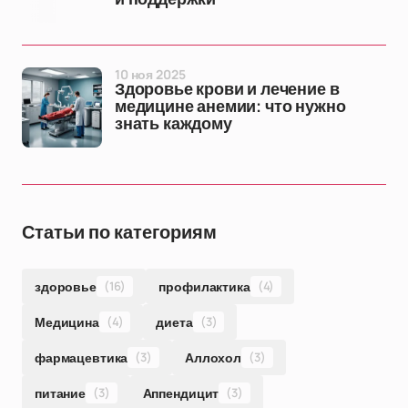
10 ноя 2025
Здоровье крови и лечение в
медицине анемии: что нужно
знать каждому
Статьи по категориям
здоровье
(16)
профилактика
(4)
Медицина
(4)
диета
(3)
фармацевтика
(3)
Аллохол
(3)
питание
(3)
Аппендицит
(3)