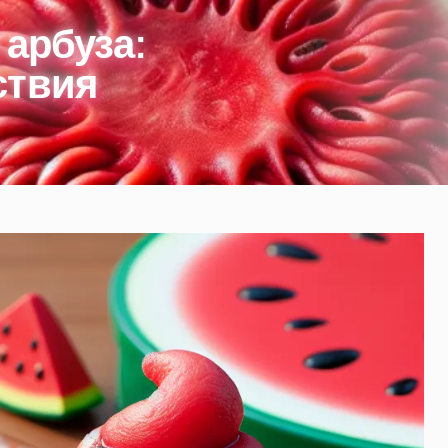
 арбуза:
ствия