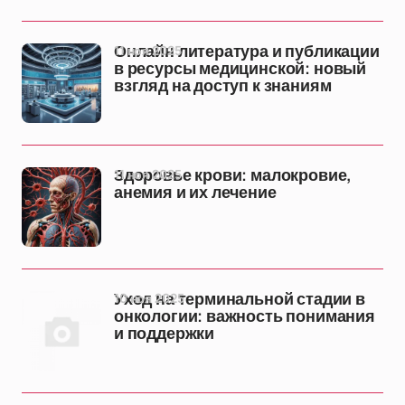
11 ноя 2025
Онлайн литература и публикации
в ресурсы медицинской: новый
взгляд на доступ к знаниям
11 ноя 2025
Здоровье крови: малокровие,
анемия и их лечение
10 ноя 2025
Уход на терминальной стадии в
онкологии: важность понимания
и поддержки