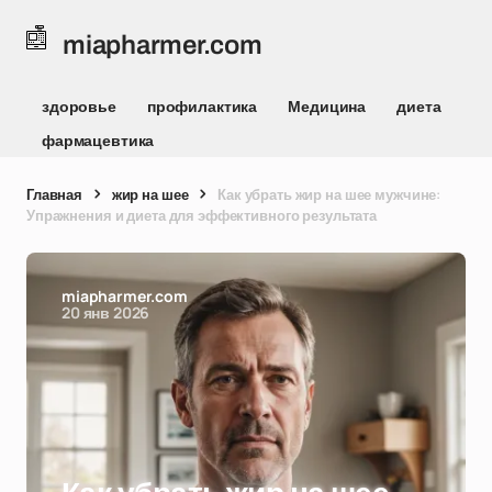
miapharmer.com
здоровье
профилактика
Медицина
диета
фармацевтика
Главная
жир на шее
Как убрать жир на шее мужчине:
Упражнения и диета для эффективного результата
miapharmer.com
20 янв 2026