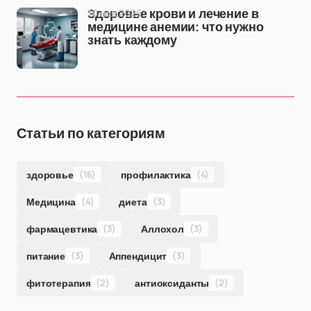
10 ноя 2025
Здоровье крови и лечение в
медицине анемии: что нужно
знать каждому
Статьи по категориям
здоровье
(16)
профилактика
(4)
Медицина
(4)
диета
(3)
фармацевтика
(3)
Аллохол
(3)
питание
(3)
Аппендицит
(3)
фитотерапия
(2)
антиоксиданты
(2)