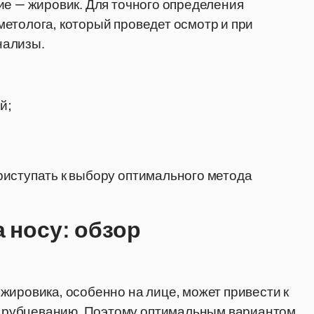
ие — жировик. Для точного определения
етолога, который проведет осмотр и при
нализы.
й;
риступать к выбору оптимального метода
 носу: обзор
жировика, особенно на лице, может привести к
 рубцеванию. Поэтому оптимальным вариантом