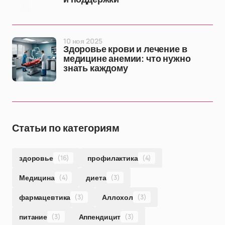
10 ноя 2025
Здоровье крови и лечение в
медицине анемии: что нужно
знать каждому
Статьи по категориям
здоровье
(16)
профилактика
(4)
Медицина
(4)
диета
(3)
фармацевтика
(3)
Аллохол
(3)
питание
(3)
Аппендицит
(3)