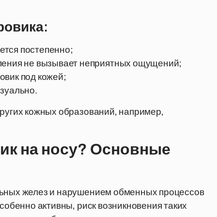
ровика:
ется постепенно;
аления не вызывает неприятных ощущений;
овик под кожей;
зуально.
других кожных образований, например,
ик на носу? Основные
льных желез и нарушением обменных процессов
особенно активны, риск возникновения таких