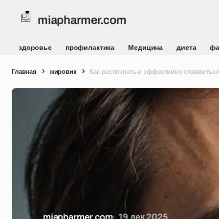
miapharmer.com
здоровье
профилактика
Медицина
диета
фа
Главная
жировик
Как распознать и эффективно справиться
miapharmer.com
19 дек 2025