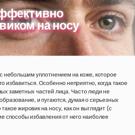
эффективно
виком на носу
я с небольшим уплотнением на коже, которое
о избавиться. Особенно неприятно, когда такое
мых заметных частей лица. Часто люди не
образование, и пугаются, думая о серьезных
такое жировик на носу, как он выглядит (с
кие способы избавления от него наиболее