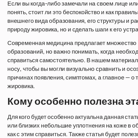
Если вы когда-либо замечали на своем лице или
понять, стоит ли это беспокойство и как прави
внешнего вида образования, его структуры и р
природу жировика, но и сделать шаги к его устр
Современная медицина предлагает множество 
образований, но важно понимать, когда необхо
справиться самостоятельно. В нашем материа
носу, чтобы вы могли визуально сравнить и осоз
причинах появления, симптомах, а главное — о 
жировика.
Кому особенно полезна э
Для кого будет особенно актуальна данная стать
или близких небольшие уплотнения на коже в обл
как с этим справиться. Также статья будет пол