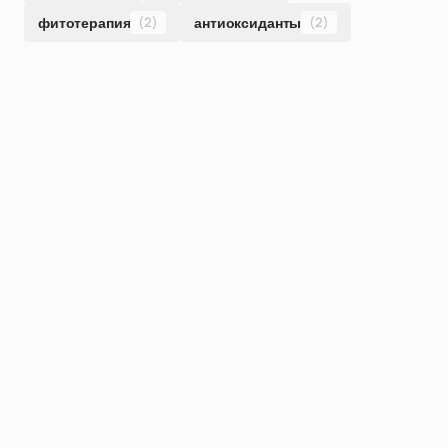
фитотерапия
(2)
антиоксиданты
(2)