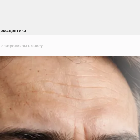
рмацевтика
 с жировиком на носу