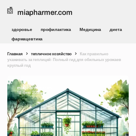
miapharmer.com
здоровье
профилактика
Медицина
диета
фармацевтика
Главная
тепличное хозяйство
Как правильно
ухаживать за теплицей: Полный гид для обильных урожаев
круглый год
miapharmer.com
18 фев 2026