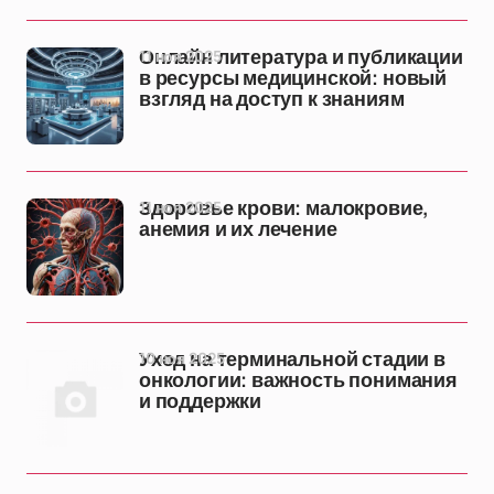
11 ноя 2025
Онлайн литература и публикации
в ресурсы медицинской: новый
взгляд на доступ к знаниям
11 ноя 2025
Здоровье крови: малокровие,
анемия и их лечение
10 ноя 2025
Уход на терминальной стадии в
онкологии: важность понимания
и поддержки