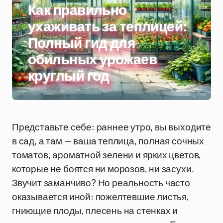
Как правильно
ухаживать за теплицей:
Полный гид для
обильных урожаев
круглый год
Представьте себе: раннее утро, вы выходите
в сад, а там — ваша теплица, полная сочных
томатов, ароматной зелени и ярких цветов,
которые не боятся ни морозов, ни засухи.
Звучит заманчиво? Но реальность часто
оказывается иной: пожелтевшие листья,
гниющие плоды, плесень на стенках и