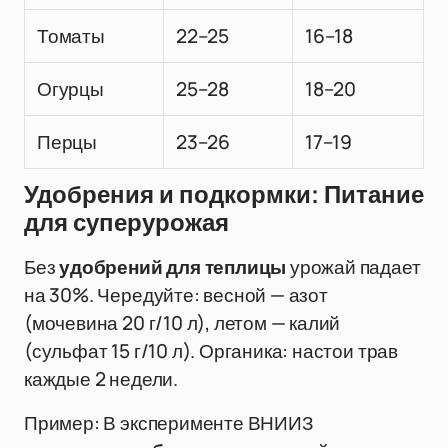
Томаты
22–25
16–18
Огурцы
25–28
18–20
Перцы
23–26
17–19
Удобрения и подкормки: Питание
для суперурожая
Без
удобрений для теплицы
урожай падает
на 30%. Чередуйте: весной — азот
(мочевина 20 г/10 л), летом — калий
(сульфат 15 г/10 л). Органика: настои трав
каждые 2 недели.
Пример: В эксперименте ВНИИЗ