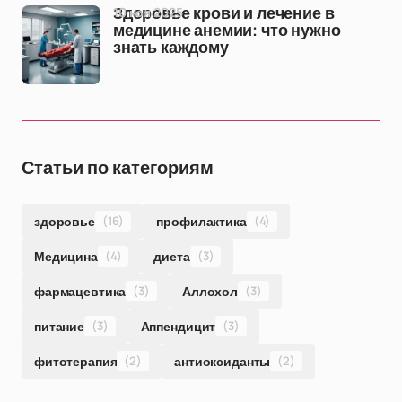
10 ноя 2025
Здоровье крови и лечение в
медицине анемии: что нужно
знать каждому
Статьи по категориям
здоровье
(16)
профилактика
(4)
Медицина
(4)
диета
(3)
фармацевтика
(3)
Аллохол
(3)
питание
(3)
Аппендицит
(3)
фитотерапия
(2)
антиоксиданты
(2)