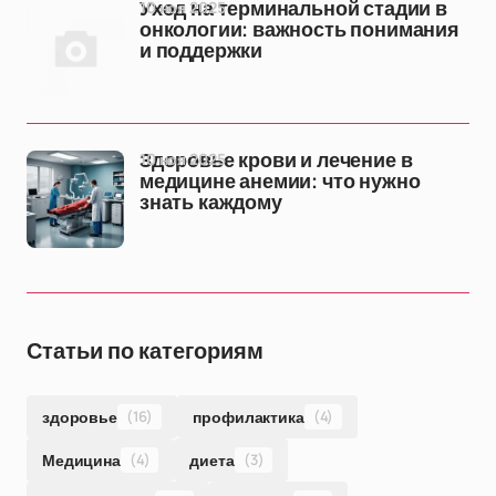
10 ноя 2025
Уход на терминальной стадии в
онкологии: важность понимания
и поддержки
10 ноя 2025
Здоровье крови и лечение в
медицине анемии: что нужно
знать каждому
Статьи по категориям
здоровье
(16)
профилактика
(4)
Медицина
(4)
диета
(3)