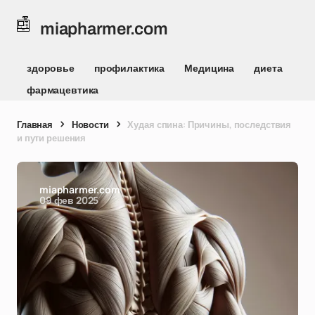
miapharmer.com
здоровье
профилактика
Медицина
диета
фармацевтика
Главная
Новости
Худая спина: Причины, последствия
и пути решения
miapharmer.com
09 фев 2025