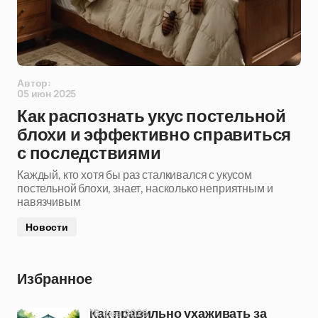
Автор:
05 июн 2025
Как распознать укус постельной
блохи и эффективно справиться
с последствиями
Каждый, кто хотя бы раз сталкивался с укусом
постельной блохи, знает, насколько неприятным и
навязчивым
Новости
Избранное
18 фев 2026
Как правильно ухаживать за