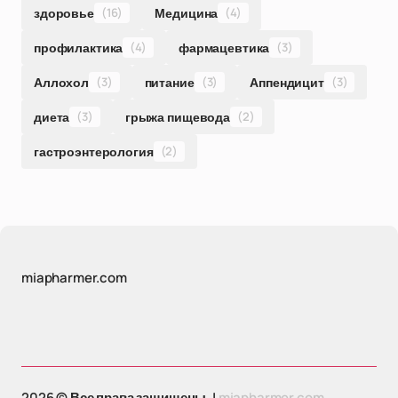
здоровье
(16)
Медицина
(4)
профилактика
(4)
фармацевтика
(3)
Аллохол
(3)
питание
(3)
Аппендицит
(3)
диета
(3)
грыжа пищевода
(2)
гастроэнтерология
(2)
miapharmer.com
2026 © Все права защищены. |
miapharmer.com