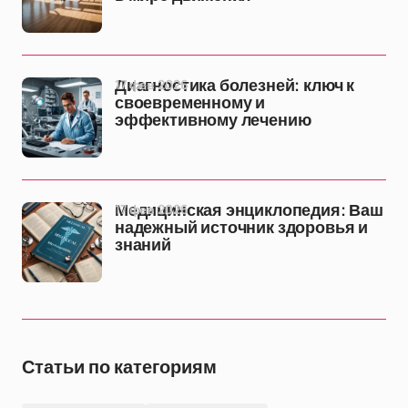
17 фев 2026
Диагностика болезней: ключ к
своевременному и
эффективному лечению
17 фев 2026
Медицинская энциклопедия: Ваш
надежный источник здоровья и
знаний
Статьи по категориям