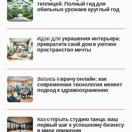
теплицей: Полный гид для
обильных урожаев круглый год
17 фев 2026
Идеи для украшения интерьера:
превратите свой дом в уютное
пространство мечты
17 фев 2026
Запись к врачу онлайн: как
современная технология меняет
подход к здравоохранению
17 фев 2026
Как открыть студию танца: ваш
первый шаг к успешному бизнесу
в мире движения