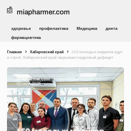
miapharmer.com
здоровье
профилактика
Медицина
диета
фармацевтика
Главная
Хабаровский край
450 молодых медиков идут
в строй. Хабаровский край закрывает кадровый дефицит
miapharmer.com
02 июл 2026